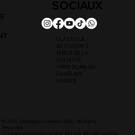
SOCIAUX
UE
NT
CLASSIQUE
AUTOWERKS
11 RUE DE LA
GOLIASSE
74890 BONS-EN-
CHABLAIS
FRANCE
© 2025, Classique Autowerks SARL | All Rights
Reserved.
Company registration number: 881 435 481 | VAT number: