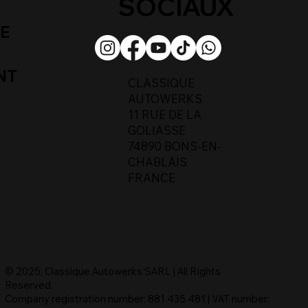
SOCIAUX
UE
NT
CLASSIQUE
AUTOWERKS
11 RUE DE LA
GOLIASSE
74890 BONS-EN-
CHABLAIS
FRANCE
© 2025, Classique Autowerks SARL | All Rights
Reserved.
Company registration number: 881 435 481 | VAT number: