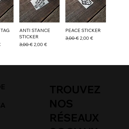
 TAG
ANTI STANCE
PEACE STICKER
STICKER
Prix original
Prix promotionnel
3,00 €
2,00 €
promotionnel
Prix original
Prix promotionnel
€
3,00 €
2,00 €
DE
TROUVEZ
NOS
SA
RÉSEAUX