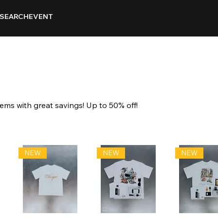
SEARCH
EVENT
ems with great savings! Up to 50% off!
NEW
NEW
NEW