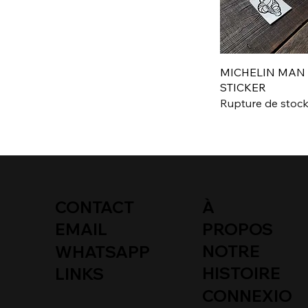
MICHELIN MAN
STICKER
Rupture de stoc
CONTACT
À
PROPOS
EMAIL
NOTRE
WHATSAPP
HISTOIRE
LINKS
CONNEXIO