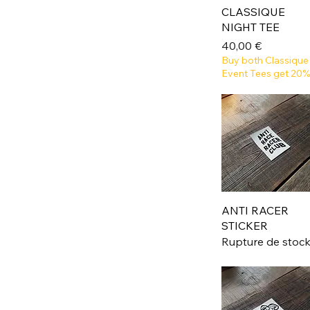
CLASSIQUE
NIGHT TEE
Prix
40,00 €
Buy both Classique
Event Tees get 20%
ANTI RACER
STICKER
Rupture de stoc