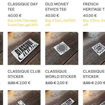
CLASSIQUE DAY
OLD MONEY
FRENCH
TEE
ETHICS TEE
HERITAGE T
Prix
Prix
Prix
40,00 €
40,00 €
40,00 €
Buy both Classique
Buy 3 Tees, Get €20
Buy 3 Tees, G
Event Tees get 20%
off!
off!
CLASSIQUE CLUB
CLASSIQUE
CLASSIQUE
STICKER
WORLD STICKER
STICKER
k
Prix original
Prix promotionnel
Prix original
Prix promotionnel
Prix original
Prix 
3,00 €
2,00 €
3,00 €
2,00 €
3,00 €
2,00 