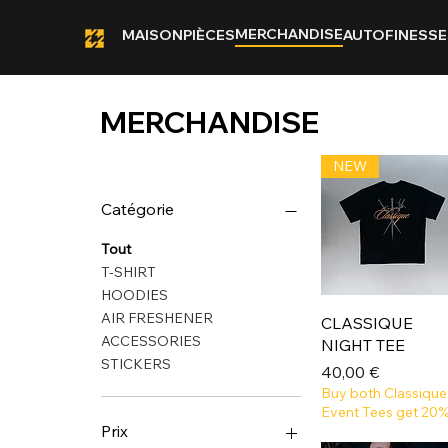
MERCHANDISE
MAISON
PIÈCES
AUTOFINESSE
MERCHANDISE
NEW
Catégorie
Tout
T-SHIRT
HOODIES
AIR FRESHENER
CLASSIQUE
ACCESSORIES
NIGHT TEE
STICKERS
Prix
40,00 €
Buy both Classique
Event Tees get 20
Prix