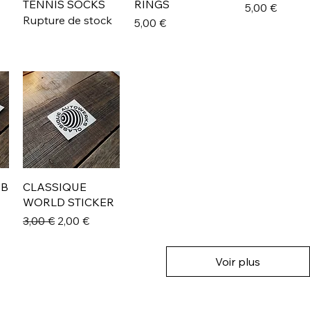
TENNIS SOCKS
RINGS
Prix
5,00 €
Rupture de stock
Prix
5,00 €
UB
CLASSIQUE
WORLD STICKER
otionnel
Prix original
Prix promotionnel
3,00 €
2,00 €
Voir plus