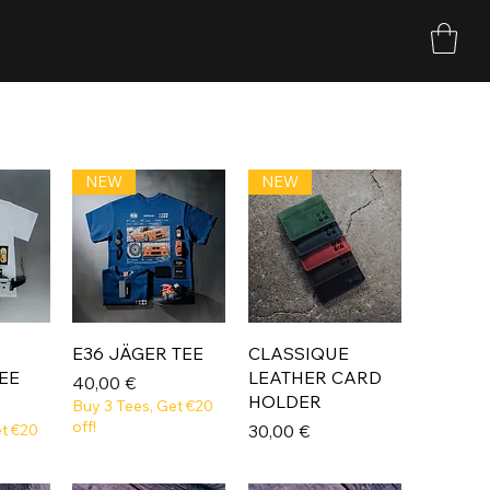
NEW
NEW
E36 JÄGER TEE
CLASSIQUE
EE
LEATHER CARD
Prix
40,00 €
HOLDER
Buy 3 Tees, Get €20
off!
Prix
et €20
30,00 €