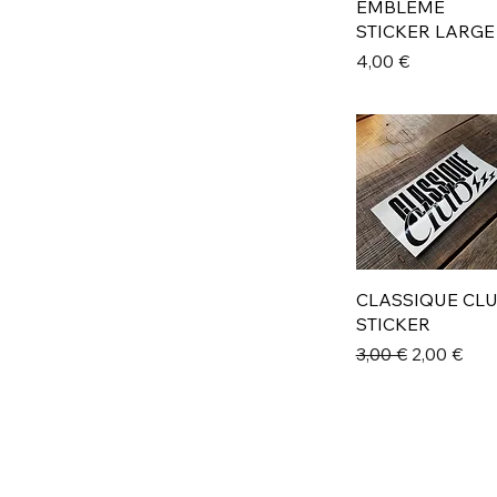
EMBLEME
STICKER LARGE
Prix
4,00 €
CLASSIQUE CL
STICKER
Prix original
Prix prom
3,00 €
2,00 €