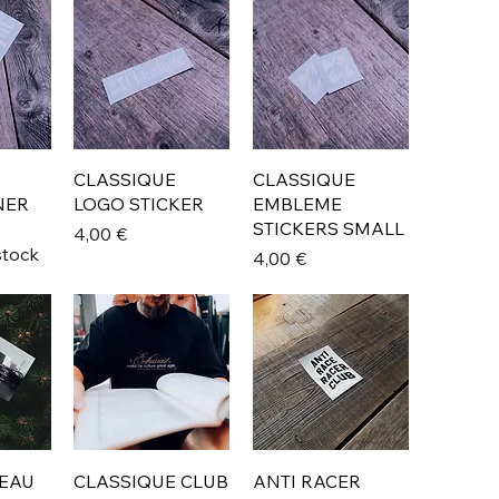
CLASSIQUE
CLASSIQUE
NER
LOGO STICKER
EMBLEME
STICKERS SMALL
Prix
4,00 €
stock
Prix
4,00 €
EAU
CLASSIQUE CLUB
ANTI RACER