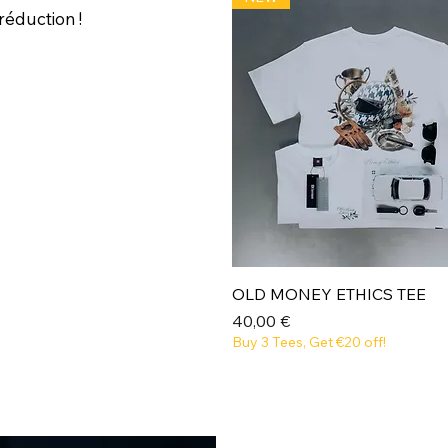
réduction !
Aperçu rapide
OLD MONEY ETHICS TEE
Prix
40,00 €
Buy 3 Tees, Get €20 off!