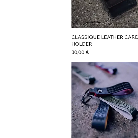
S
Aperçu rapide
CLASSIQUE LEATHER CAR
HOLDER
Prix
30,00 €