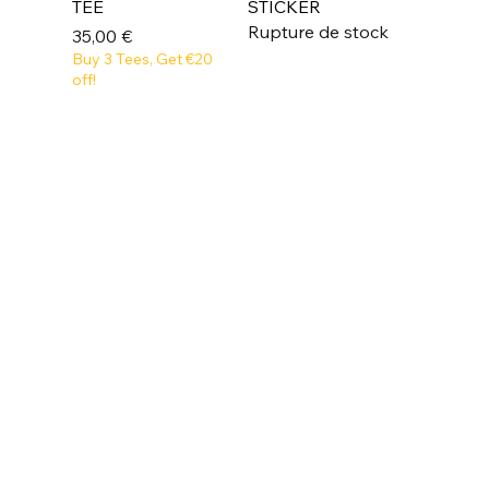
TEE
STICKER
Rupture de stock
Prix
35,00 €
Buy 3 Tees, Get €20
off!