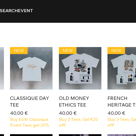
SEARCH
EVENT
NEW
NEW
NEW
CLASSIQUE DAY
OLD MONEY
FRENCH
TEE
ETHICS TEE
HERITAGE T
Prix
Prix
Prix
40,00 €
40,00 €
40,00 €
Buy both Classique
Buy 3 Tees, Get €20
Buy 3 Tees, G
%
Event Tees get 20%
off!
off!