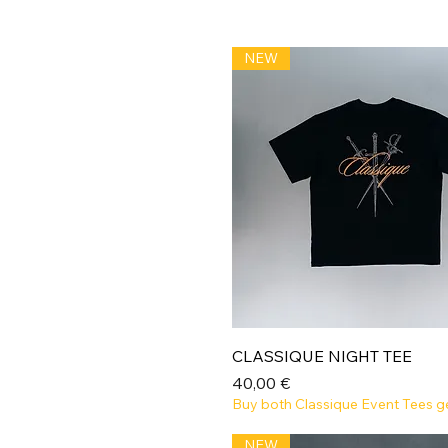
NEW
Aperçu rapide
CLASSIQUE NIGHT TEE
Prix
40,00 €
Buy both Classique Event Tees g
NEW