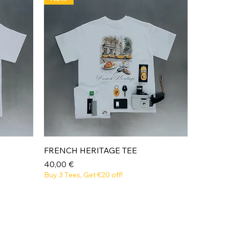
Aperçu rapide
FRENCH HERITAGE TEE
Prix
40,00 €
Buy 3 Tees, Get €20 off!
Voir
plus