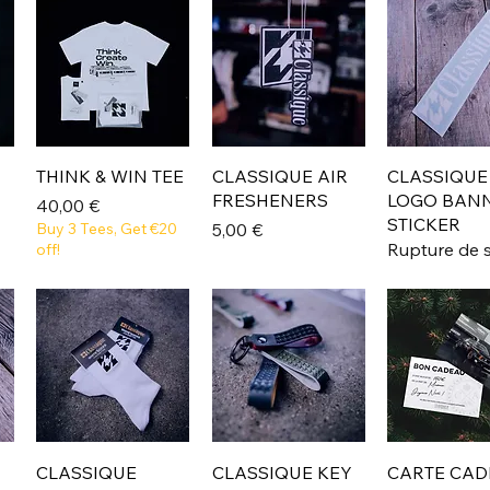
THINK & WIN TEE
CLASSIQUE AIR
CLASSIQUE
FRESHENERS
LOGO BAN
Prix
40,00 €
STICKER
Prix
Buy 3 Tees, Get €20
5,00 €
Rupture de 
off!
CLASSIQUE
CLASSIQUE KEY
CARTE CAD