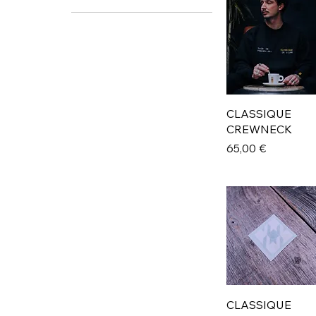
1 €
65 €
CLASSIQUE
CREWNECK
Prix
65,00 €
CLASSIQUE