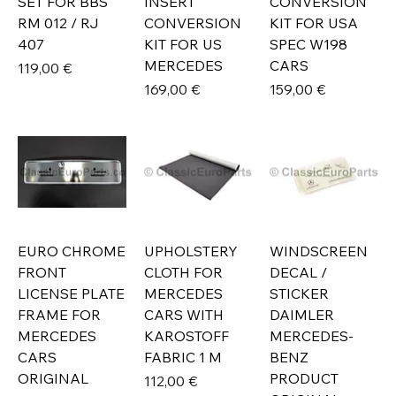
SET FOR BBS
INSERT
CONVERSION
RM 012 / RJ
CONVERSION
KIT FOR USA
407
KIT FOR US
SPEC W198
MERCEDES
CARS
Prix
119,00 €
Prix
Prix
169,00 €
159,00 €
EURO CHROME
UPHOLSTERY
WINDSCREEN
FRONT
CLOTH FOR
DECAL /
LICENSE PLATE
MERCEDES
STICKER
FRAME FOR
CARS WITH
DAIMLER
MERCEDES
KAROSTOFF
MERCEDES-
CARS
FABRIC 1 M
BENZ
ORIGINAL
PRODUCT
Prix
112,00 €