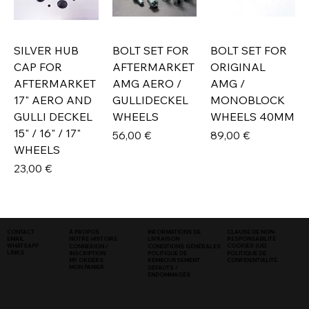
SILVER HUB
BOLT SET FOR
BOLT SET FOR
CAP FOR
AFTERMARKET
ORIGINAL
AFTERMARKET
AMG AERO /
AMG /
17" AERO AND
GULLIDECKEL
MONOBLOCK
GULLI DECKEL
WHEELS
WHEELS 40MM
15" / 16" / 17"
Prix
Prix
56,00 €
89,00 €
WHEELS
Prix
23,00 €
INFORMATIONS DE
CLAUSE DE NON-
CONTACT
À PROPOS
LIVRAISON
RESPONSABILITÉ
EMAIL
NOTRE HISTOIRE
COOKIES (UE)
WHATSAPP
CONNEXION /
CONDITIONS GÉNÉRALES
LINKS
POLITIQUE DE
INSCRIPTION
POLITIQUE DE
CONFIDENTIALITÉ
MY ORDERS
REMBOURSEMENT
MON PANIER
DÉFAUTS /
ENDOMMAGÉS