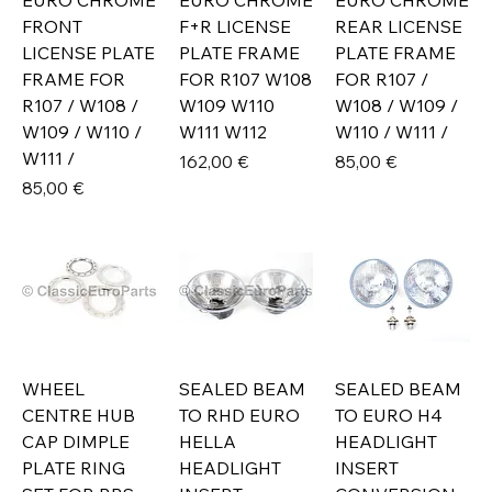
EURO CHROME
EURO CHROME
EURO CHROME
FRONT
F+R LICENSE
REAR LICENSE
LICENSE PLATE
PLATE FRAME
PLATE FRAME
FRAME FOR
FOR R107 W108
FOR R107 /
R107 / W108 /
W109 W110
W108 / W109 /
W109 / W110 /
W111 W112
W110 / W111 /
W111 /
Prix
Prix
162,00 €
85,00 €
Prix
85,00 €
WHEEL
SEALED BEAM
SEALED BEAM
CENTRE HUB
TO RHD EURO
TO EURO H4
CAP DIMPLE
HELLA
HEADLIGHT
PLATE RING
HEADLIGHT
INSERT