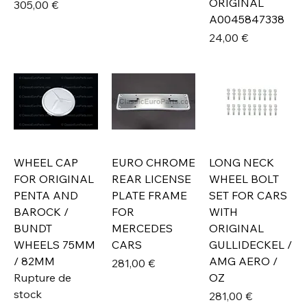
ORIGINAL
Prix
305,00 €
A0045847338
Prix
24,00 €
WHEEL CAP
EURO CHROME
LONG NECK
FOR ORIGINAL
REAR LICENSE
WHEEL BOLT
PENTA AND
PLATE FRAME
SET FOR CARS
BAROCK /
FOR
WITH
BUNDT
MERCEDES
ORIGINAL
WHEELS 75MM
CARS
GULLIDECKEL /
/ 82MM
AMG AERO /
Prix
281,00 €
Rupture de
OZ
stock
Prix
281,00 €