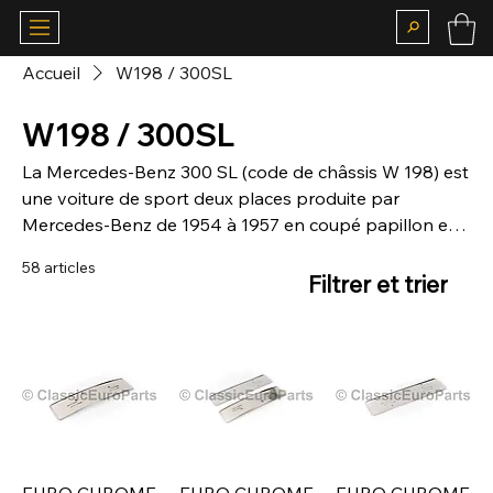
Accueil
W198 / 300SL
W198 / 300SL
La Mercedes-Benz 300 SL (code de châssis W 198) est
une voiture de sport deux places produite par
Mercedes-Benz de 1954 à 1957 en coupé papillon et
de 1957 à 1963 en roadster. La 300 SL trouve son
58 articles
origine dans la W194, la voiture de course de 1952, et
Filtrer et trier
était équipée d'un système d'injection directe
mécanique qui augmentait considérablement la
puissance de son moteur six cylindres en ligne de trois
litres à arbre à cames en tête.