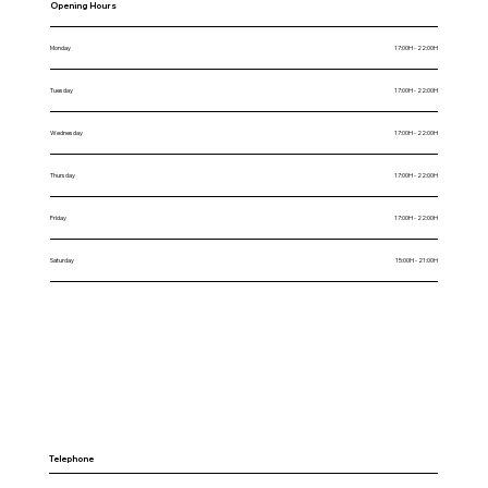
Opening Hours
Monday
17:00H - 22:00H
Tuesday
17:00H - 22:00H
Wednesday
17:00H - 22:00H
Thursday
17:00H - 22:00H
Friday
17:00H - 22:00H
Saturday
15:00H - 21:00H
Telephone