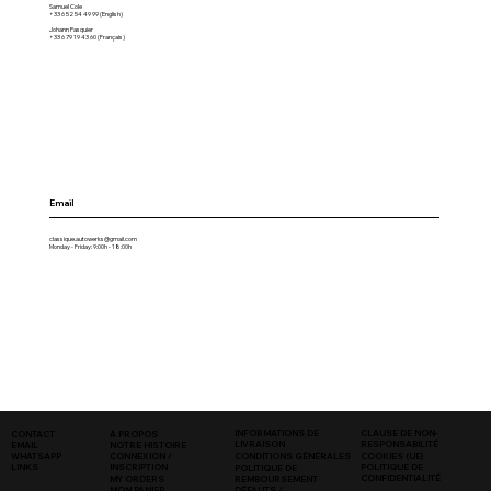
Samuel Cole
+33 6 52 54 49 99 (English)
Johann Pasquier
+33 6 79 19 43 60 (Français)
Email
classique.autowerks@gmail.com
Monday - Friday: 9:00h - 18:00h
INFORMATIONS DE
CLAUSE DE NON-
CONTACT
À PROPOS
LIVRAISON
RESPONSABILITÉ
EMAIL
NOTRE HISTOIRE
COOKIES (UE)
WHATSAPP
CONNEXION /
CONDITIONS GÉNÉRALES
LINKS
POLITIQUE DE
INSCRIPTION
POLITIQUE DE
CONFIDENTIALITÉ
MY ORDERS
REMBOURSEMENT
MON PANIER
DÉFAUTS /