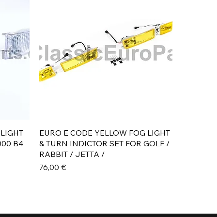
Aperçu rapide
 LIGHT
EURO E CODE YELLOW FOG LIGHT
000 B4
& TURN INDICTOR SET FOR GOLF /
RABBIT / JETTA /
Prix
76,00 €