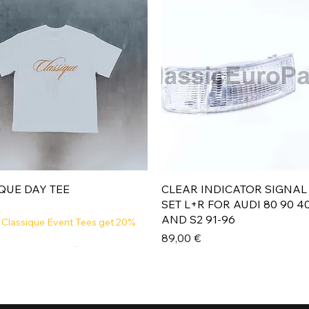
Aperçu rapide
Aperçu rapide
QUE DAY TEE
CLEAR INDICATOR SIGNAL
SET L+R FOR AUDI 80 90 4
AND S2 91-96
 Classique Event Tees get 20%
Prix
89,00 €