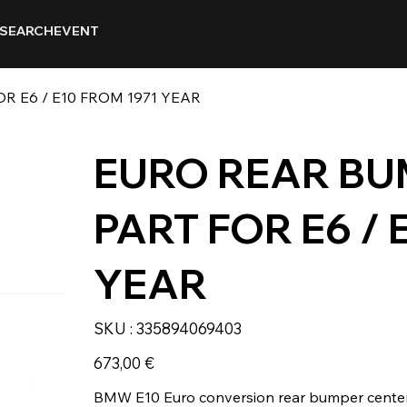
SEARCH
EVENT
 E6 / E10 FROM 1971 YEAR
EURO REAR BU
PART FOR E6 / 
YEAR
SKU
SKU :
335894069403
335894069403
Prix
673,00 €
BMW E10 Euro conversion rear bumper center pa