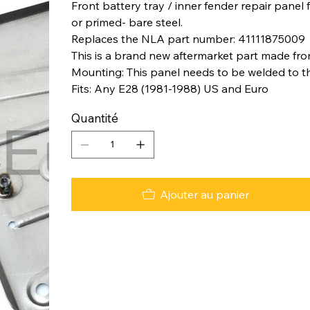
Front battery tray / inner fender repair panel
or primed- bare steel.
Replaces the NLA part number: 41111875009
This is a brand new aftermarket part made from
Mounting: This panel needs to be welded to t
Fits: Any E28 (1981-1988) US and Euro
Quantité
Ajouter au panier