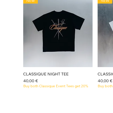
NEW
NEW
Aperçu rapide
CLASSIQUE NIGHT TEE
CLASSI
Prix
Prix
40,00 €
40,00 €
Buy both Classique Event Tees get 20%
Buy both