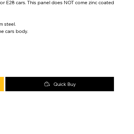
 for E28 cars. This panel does NOT come zinc coated
 steel.
he cars body.
Quick Buy