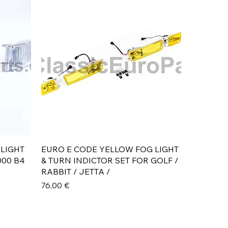
Aperçu rapide
 LIGHT
EURO E CODE YELLOW FOG LIGHT
000 B4
& TURN INDICTOR SET FOR GOLF /
RABBIT / JETTA /
Prix
76,00 €