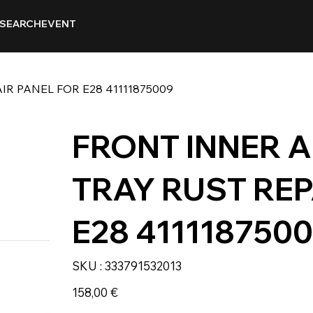
SEARCH
EVENT
IR PANEL FOR E28 41111875009
FRONT INNER A
TRAY RUST REP
E28 411118750
SKU
SKU :
333791532013
333791532013
Prix
158,00 €