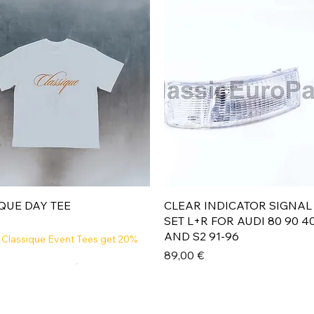
Aperçu rapide
Aperçu rapide
QUE DAY TEE
CLEAR INDICATOR SIGNAL
SET L+R FOR AUDI 80 90 4
AND S2 91-96
 Classique Event Tees get 20%
Prix
89,00 €