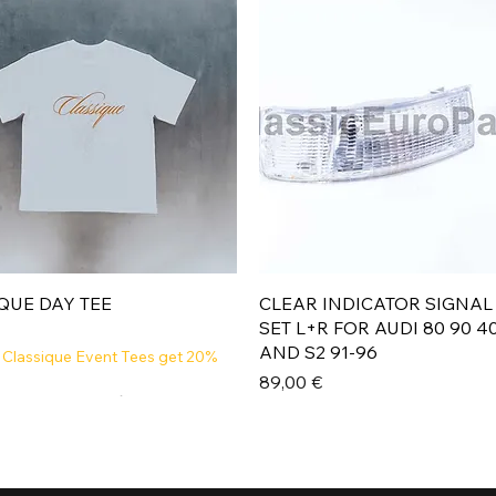
Aperçu rapide
Aperçu rapide
QUE DAY TEE
CLEAR INDICATOR SIGNAL
SET L+R FOR AUDI 80 90 4
AND S2 91-96
 Classique Event Tees get 20%
Prix
89,00 €