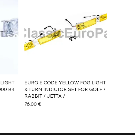
Aperçu rapide
 LIGHT
EURO E CODE YELLOW FOG LIGHT
000 B4
& TURN INDICTOR SET FOR GOLF /
RABBIT / JETTA /
Prix
76,00 €