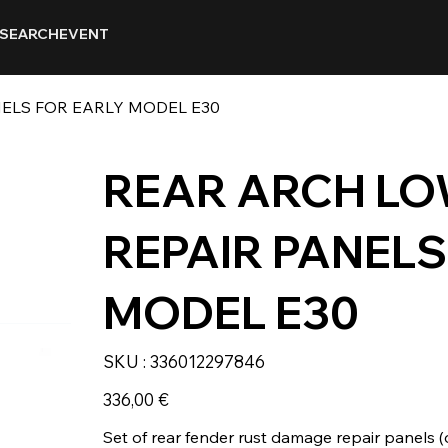
SEARCH
EVENT
ELS FOR EARLY MODEL E30
REAR ARCH LO
REPAIR PANELS
MODEL E30
SKU
SKU :
336012297846
336012297846
Prix
336,00 €
Set of rear fender rust damage repair panels 