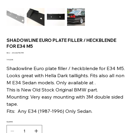
SHADOWLINE EURO PLATE FILLER / HECKBLENDE
FOR E34 M5
SKU
SKU :
232266780759
232266780759
Prix
144,00 €
Shadowline Euro plate filler / heckblende for E34 M5.
Looks great with Hella Dark taillights. Fits also all non
M E34 Sedan models. Only available at .
This is New Old Stock Original BMW part.
Mounting: Very easy mounting with 3M double sided
tape.
Fits: Any E34 (1987-1996) Only Sedan.
Quantité