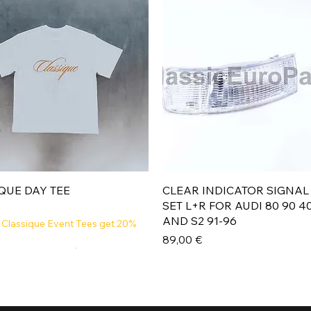
Aperçu rapide
Aperçu rapide
QUE DAY TEE
CLEAR INDICATOR SIGNAL
SET L+R FOR AUDI 80 90 4
AND S2 91-96
 Classique Event Tees get 20%
Prix
89,00 €