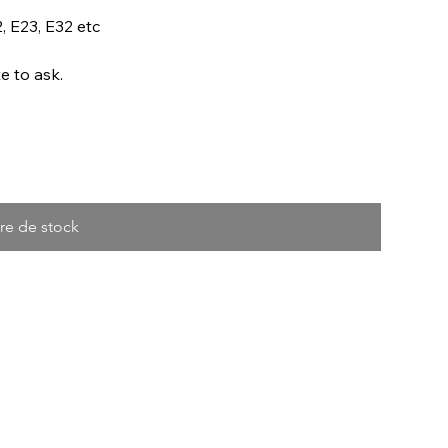
, E23, E32 etc
e to ask.
re de stock