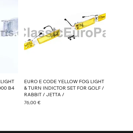
Aperçu rapide
 LIGHT
EURO E CODE YELLOW FOG LIGHT
000 B4
& TURN INDICTOR SET FOR GOLF /
RABBIT / JETTA /
Prix
76,00 €