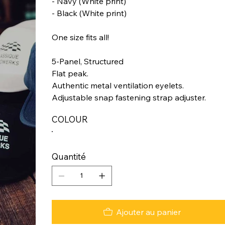
- Navy (White print)
- Black (White print)
One size fits all!
5-Panel, Structured
Flat peak.
Authentic metal ventilation eyelets.
Adjustable snap fastening strap adjuster.
COLOUR
Quantité
Ajouter au panier