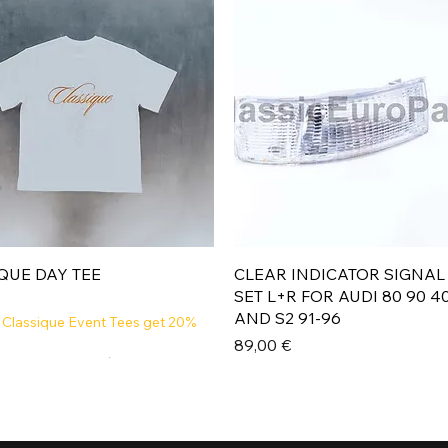
Aperçu rapide
Aperçu rapide
QUE DAY TEE
CLEAR INDICATOR SIGNAL
SET L+R FOR AUDI 80 90 4
AND S2 91-96
 Classique Event Tees get 20%
Prix
89,00 €