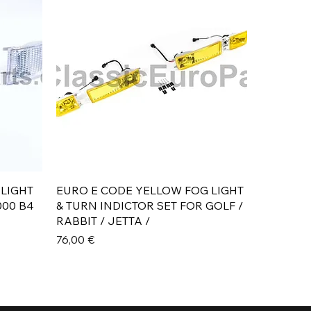
Aperçu rapide
 LIGHT
EURO E CODE YELLOW FOG LIGHT
000 B4
& TURN INDICTOR SET FOR GOLF /
RABBIT / JETTA /
Prix
76,00 €