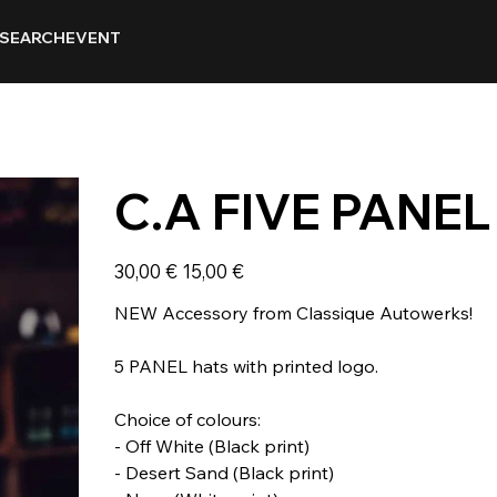
SEARCH
EVENT
C.A FIVE PANEL
Prix
Prix
30,00 €
15,00 €
d’origine
promotionnel
NEW Accessory from Classique Autowerks!
5 PANEL hats with printed logo.
Choice of colours:
- Off White (Black print)
- Desert Sand (Black print)