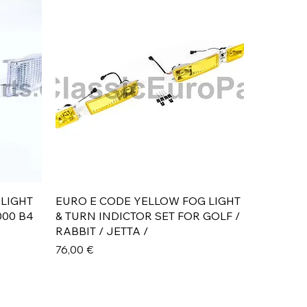
Aperçu rapide
 LIGHT
EURO E CODE YELLOW FOG LIGHT
000 B4
& TURN INDICTOR SET FOR GOLF /
RABBIT / JETTA /
Prix
76,00 €