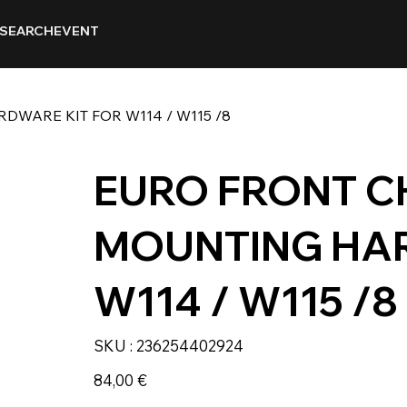
SEARCH
EVENT
WARE KIT FOR W114 / W115 /8
EURO FRONT 
MOUNTING HAR
W114 / W115 /8
SKU
SKU :
236254402924
236254402924
Prix
84,00 €