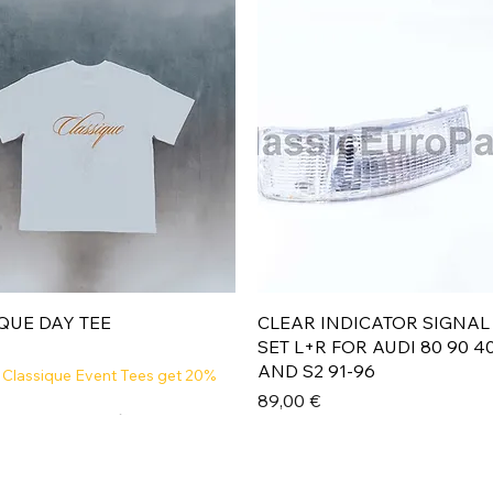
Aperçu rapide
Aperçu rapide
QUE DAY TEE
CLEAR INDICATOR SIGNAL
SET L+R FOR AUDI 80 90 4
AND S2 91-96
 Classique Event Tees get 20%
Prix
89,00 €