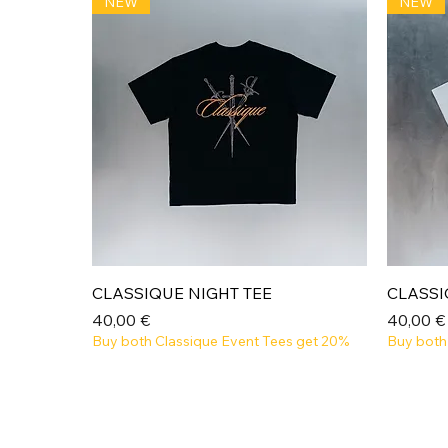
NEW
NEW
Aperçu rapide
CLASSIQUE NIGHT TEE
CLASSI
Prix
Prix
40,00 €
40,00 €
Buy both Classique Event Tees get 20%
Buy both