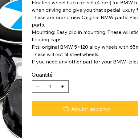
Floating wheel hub cap set (4 pcs) for BMW 5×
when driving and give you that special luxury f
These are brand new Original BMW parts. Ple
parts.
Mounting: Easy clip in mounting. These will st
floating caps.
Fits: original BMW 5×120 alloy wheels with 6
These will not fit steel wheels.
If you need any other part for your BMW- plea
Quantité
Ajouter au panier