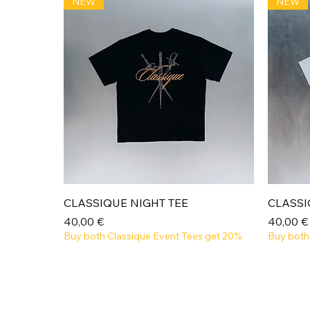
NEW
NEW
Aperçu rapide
CLASSIQUE NIGHT TEE
CLASSI
Prix
Prix
40,00 €
40,00 €
Buy both Classique Event Tees get 20%
Buy both