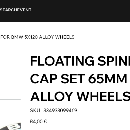
SEARCH
EVENT
 FOR BMW 5X120 ALLOY WHEELS
FLOATING SPI
CAP SET 65MM
ALLOY WHEEL
SKU
SKU :
334933099469
334933099469
Prix
84,00 €