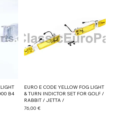
Aperçu rapide
 LIGHT
EURO E CODE YELLOW FOG LIGHT
000 B4
& TURN INDICTOR SET FOR GOLF /
RABBIT / JETTA /
Prix
76,00 €