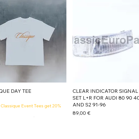
Aperçu rapide
Aperçu rapide
QUE DAY TEE
CLEAR INDICATOR SIGNAL
SET L+R FOR AUDI 80 90 4
AND S2 91-96
 Classique Event Tees get 20%
Prix
89,00 €