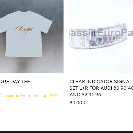
Aperçu rapide
Aperçu rapide
QUE DAY TEE
CLEAR INDICATOR SIGNAL
SET L+R FOR AUDI 80 90 4
AND S2 91-96
 Classique Event Tees get 20%
Prix
89,00 €