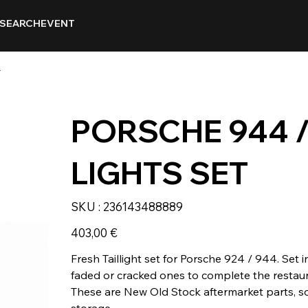
SEARCH
EVENT
T
PORSCHE 944 /
LIGHTS SET
SKU
SKU :
236143488889
236143488889
Prix
403,00 €
Fresh Taillight set for Porsche 924 / 944. Set i
faded or cracked ones to complete the restaura
These are New Old Stock aftermarket parts, s
storage.