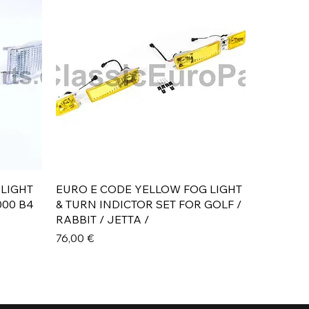
Aperçu rapide
 LIGHT
EURO E CODE YELLOW FOG LIGHT
000 B4
& TURN INDICTOR SET FOR GOLF /
RABBIT / JETTA /
Prix
76,00 €