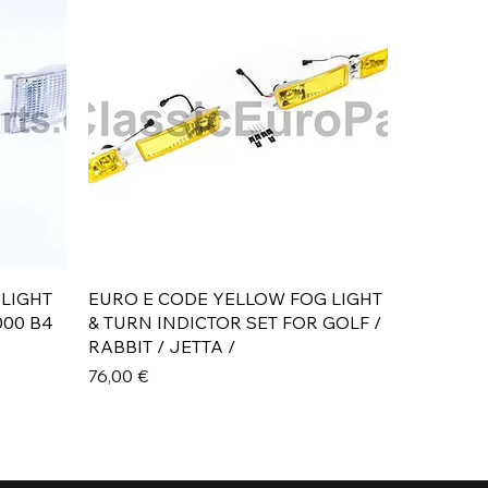
Aperçu rapide
 LIGHT
EURO E CODE YELLOW FOG LIGHT
000 B4
& TURN INDICTOR SET FOR GOLF /
RABBIT / JETTA /
Prix
76,00 €