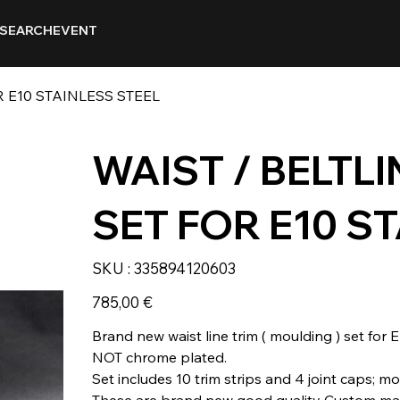
SEARCH
EVENT
R E10 STAINLESS STEEL
WAIST / BELTLI
SET FOR E10 S
SKU
SKU :
335894120603
335894120603
Prix
785,00 €
Brand new waist line trim ( moulding ) set for E
NOT chrome plated.
Set includes 10 trim strips and 4 joint caps; 
These are brand new good quality Custom mad