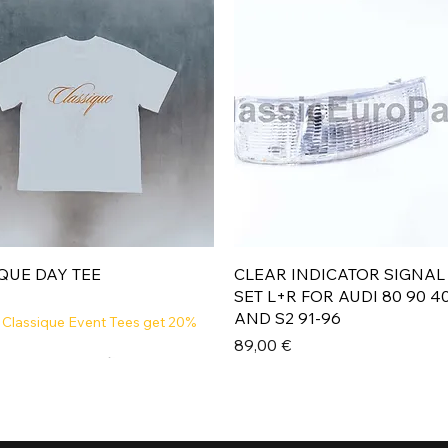
Aperçu rapide
Aperçu rapide
QUE DAY TEE
CLEAR INDICATOR SIGNAL
SET L+R FOR AUDI 80 90 4
AND S2 91-96
 Classique Event Tees get 20%
Prix
89,00 €