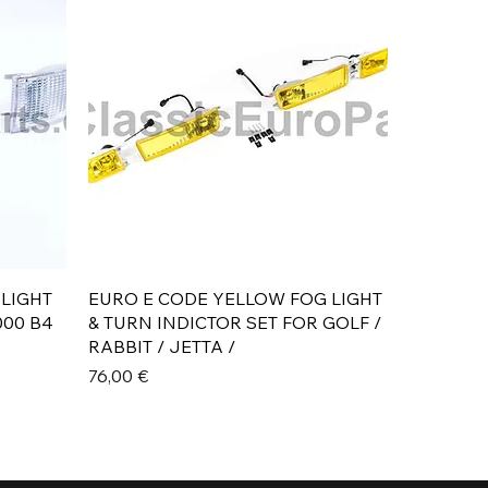
Aperçu rapide
 LIGHT
EURO E CODE YELLOW FOG LIGHT
000 B4
& TURN INDICTOR SET FOR GOLF /
RABBIT / JETTA /
Prix
76,00 €