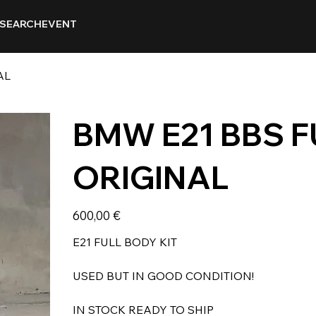
SEARCH
EVENT
AL
BMW E21 BBS F
ORIGINAL
Prix
600,00 €
E21 FULL BODY KIT
USED BUT IN GOOD CONDITION!
IN STOCK READY TO SHIP