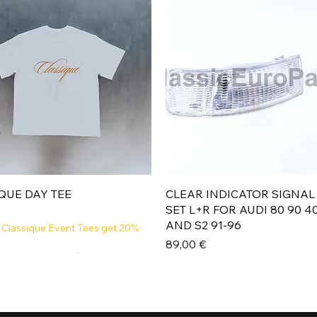
Aperçu rapide
Aperçu rapide
QUE DAY TEE
CLEAR INDICATOR SIGNAL
SET L+R FOR AUDI 80 90 4
AND S2 91-96
 Classique Event Tees get 20%
Prix
89,00 €