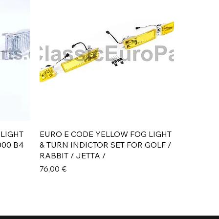
Aperçu rapide
 LIGHT
EURO E CODE YELLOW FOG LIGHT
000 B4
& TURN INDICTOR SET FOR GOLF /
RABBIT / JETTA /
Prix
76,00 €