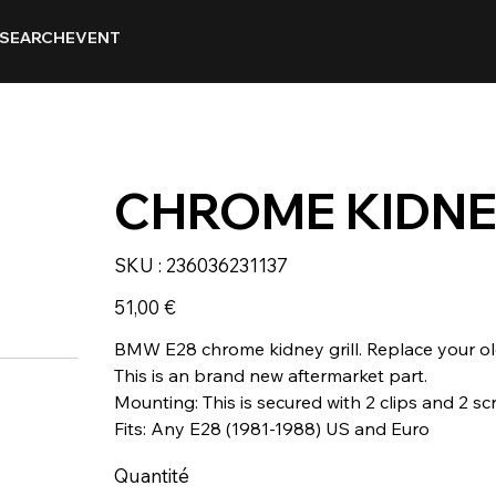
SEARCH
EVENT
CHROME KIDNEY
SKU
SKU :
236036231137
236036231137
Prix
51,00 €
BMW E28 chrome kidney grill. Replace your ol
This is an brand new aftermarket part.
Mounting: This is secured with 2 clips and 2 scr
Fits: Any E28 (1981-1988) US and Euro
Quantité