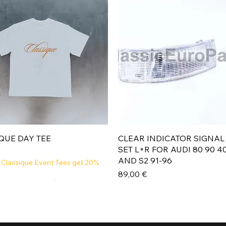
Aperçu rapide
Aperçu rapide
QUE DAY TEE
CLEAR INDICATOR SIGNAL
SET L+R FOR AUDI 80 90 4
AND S2 91-96
 Classique Event Tees get 20%
Prix
89,00 €