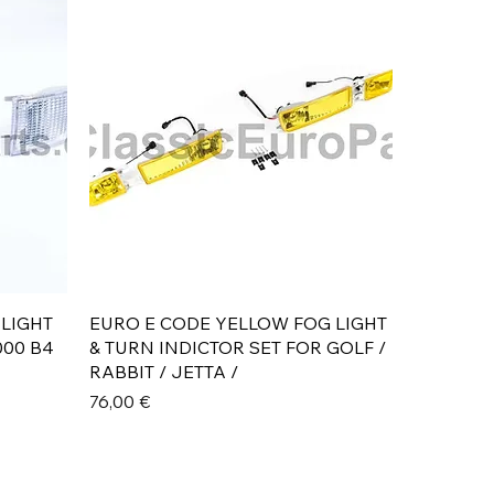
Aperçu rapide
 LIGHT
EURO E CODE YELLOW FOG LIGHT
000 B4
& TURN INDICTOR SET FOR GOLF /
RABBIT / JETTA /
Prix
76,00 €