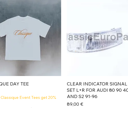
Aperçu rapide
Aperçu rapide
QUE DAY TEE
CLEAR INDICATOR SIGNAL
SET L+R FOR AUDI 80 90 4
AND S2 91-96
 Classique Event Tees get 20%
Prix
89,00 €