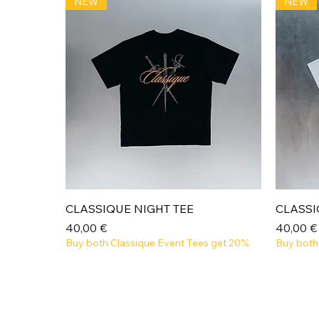
NEW
NEW
Aperçu rapide
CLASSIQUE NIGHT TEE
CLASSI
Prix
Prix
40,00 €
40,00 €
Buy both Classique Event Tees get 20%
Buy both