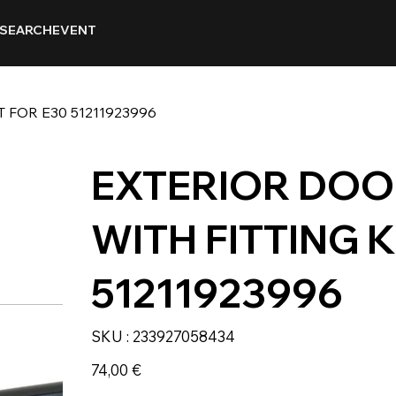
SEARCH
EVENT
 FOR E30 51211923996
EXTERIOR DOO
WITH FITTING K
51211923996
SKU
SKU :
233927058434
233927058434
Prix
74,00 €