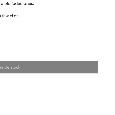
o old faded ones.
 few clips.
re de stock