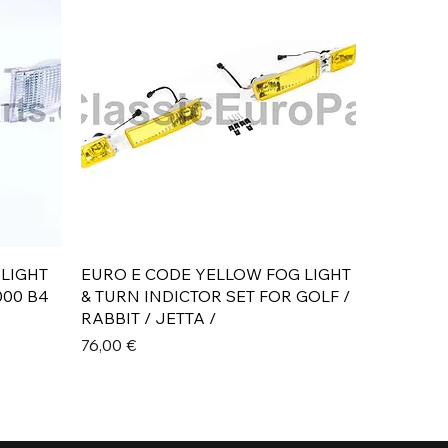
Aperçu rapide
 LIGHT
EURO E CODE YELLOW FOG LIGHT
000 B4
& TURN INDICTOR SET FOR GOLF /
RABBIT / JETTA /
Prix
76,00 €