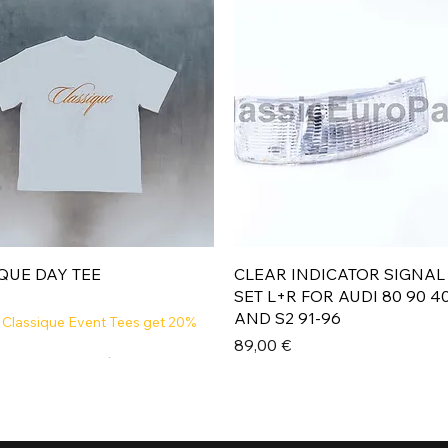
Aperçu rapide
Aperçu rapide
QUE DAY TEE
CLEAR INDICATOR SIGNAL
SET L+R FOR AUDI 80 90 4
AND S2 91-96
 Classique Event Tees get 20%
Prix
89,00 €