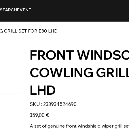
SEARCH
EVENT
GRILL SET FOR E30 LHD
FRONT WINDSC
COWLING GRILL
LHD
SKU
SKU :
233934524690
233934524690
Prix
359,00 €
A set of genuine front windshield wiper grill 