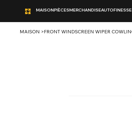
MAISON
PIÈCES
MERCHANDISE
AUTOFINESSE
MAISON
>
FRONT WINDSCREEN WIPER COWLING 