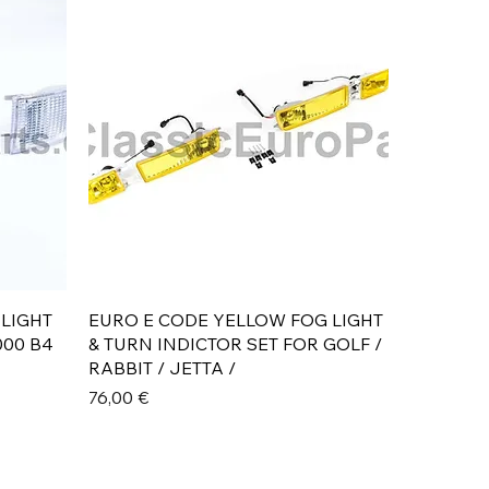
Aperçu rapide
 LIGHT
EURO E CODE YELLOW FOG LIGHT
000 B4
& TURN INDICTOR SET FOR GOLF /
RABBIT / JETTA /
Prix
76,00 €