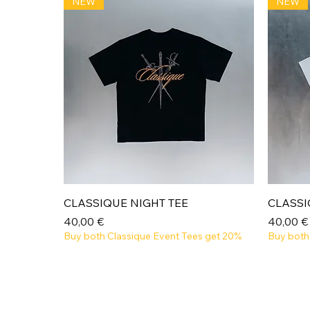
NEW
NEW
Aperçu rapide
CLASSIQUE NIGHT TEE
CLASSI
Prix
Prix
40,00 €
40,00 €
Buy both Classique Event Tees get 20%
Buy both