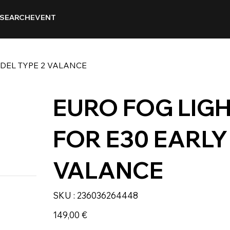
SEARCH
EVENT
DEL TYPE 2 VALANCE
EURO FOG LIG
FOR E30 EARLY
VALANCE
SKU
SKU :
236036264448
236036264448
Prix
149,00 €