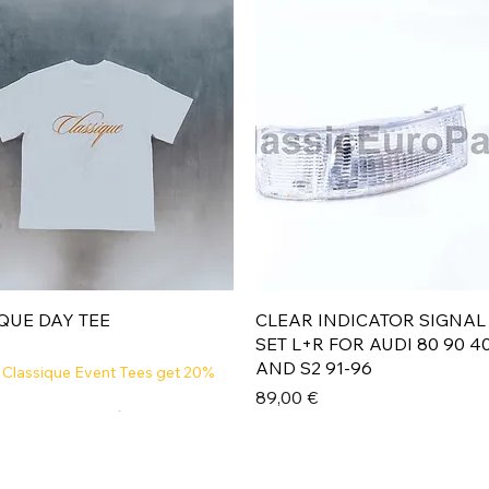
Aperçu rapide
Aperçu rapide
QUE DAY TEE
CLEAR INDICATOR SIGNAL
SET L+R FOR AUDI 80 90 4
AND S2 91-96
 Classique Event Tees get 20%
Prix
89,00 €