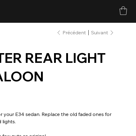
Précédent
Suivant
ER REAR LIGHT
SALOON
or your E34 sedan. Replace the old faded ones for
 lights.
 few nuts as original