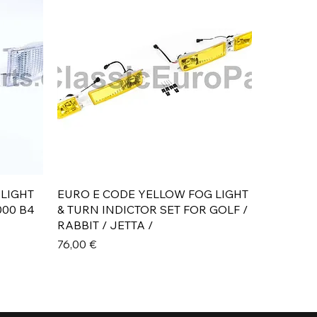
Aperçu rapide
 LIGHT
EURO E CODE YELLOW FOG LIGHT
000 B4
& TURN INDICTOR SET FOR GOLF /
RABBIT / JETTA /
Prix
76,00 €