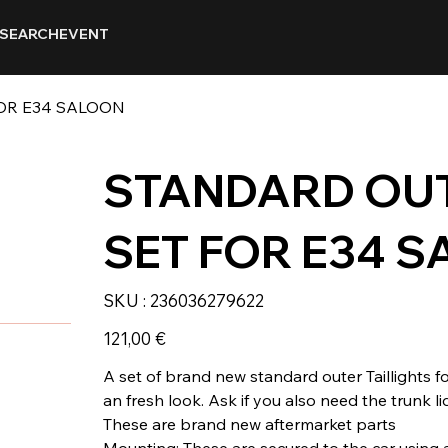
SEARCH
EVENT
OR E34 SALOON
STANDARD OUT
SET FOR E34 
SKU
SKU :
236036279622
236036279622
Prix
121,00 €
A set of brand new standard outer Taillights f
an fresh look. Ask if you also need the trunk lid
These are brand new aftermarket parts
Mounting: These are secured to the car using a