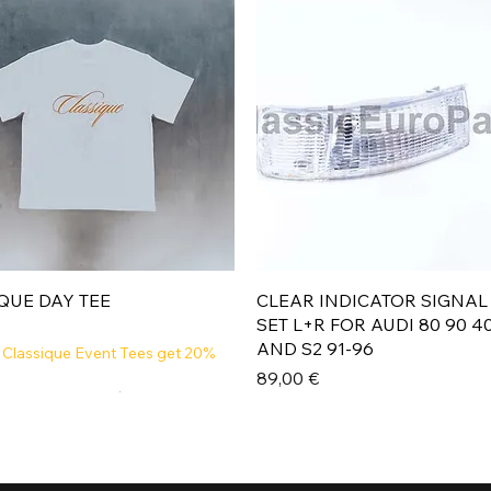
Aperçu rapide
Aperçu rapide
QUE DAY TEE
CLEAR INDICATOR SIGNAL
SET L+R FOR AUDI 80 90 4
AND S2 91-96
 Classique Event Tees get 20%
Prix
89,00 €