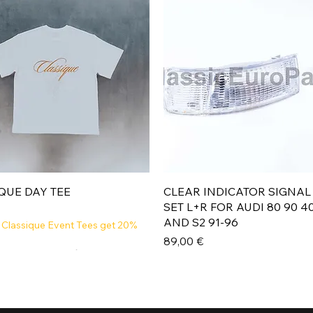
Aperçu rapide
Aperçu rapide
QUE DAY TEE
CLEAR INDICATOR SIGNAL
SET L+R FOR AUDI 80 90 4
AND S2 91-96
 Classique Event Tees get 20%
Prix
89,00 €