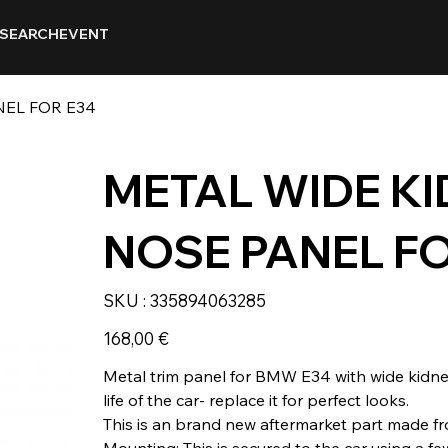
SEARCH
EVENT
NEL FOR E34
METAL WIDE KI
NOSE PANEL FO
SKU
SKU :
335894063285
335894063285
Prix
168,00 €
Metal trim panel for BMW E34 with wide kidney 
life of the car- replace it for perfect looks.
This is an brand new aftermarket part made fr
Mounting: This is secured to the car using a few