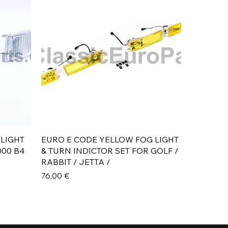
Aperçu rapide
 LIGHT
EURO E CODE YELLOW FOG LIGHT
000 B4
& TURN INDICTOR SET FOR GOLF /
RABBIT / JETTA /
Prix
76,00 €