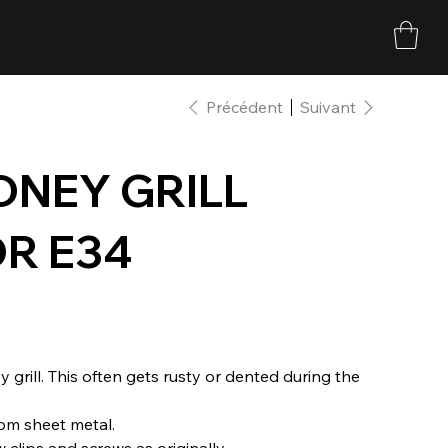
Précédent
Suivant
DNEY GRILL
R E34
grill. This often gets rusty or dented during the
om sheet metal.
 clips and screws as originally.