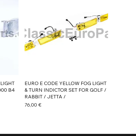
Aperçu rapide
 LIGHT
EURO E CODE YELLOW FOG LIGHT
000 B4
& TURN INDICTOR SET FOR GOLF /
RABBIT / JETTA /
Prix
76,00 €