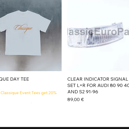
Aperçu rapide
Aperçu rapide
QUE DAY TEE
CLEAR INDICATOR SIGNAL
SET L+R FOR AUDI 80 90 4
AND S2 91-96
 Classique Event Tees get 20%
Prix
89,00 €