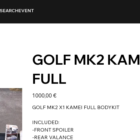
SEARCH
EVENT
GOLF MK2 KAME
FULL
Prix
1 000,00 €
GOLF MK2 X1 KAMEI FULL BODYKIT
INCLUDED:
-FRONT SPOILER
-REAR VALANCE