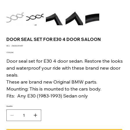
DOOR SEAL SET FOR E30 4 DOOR SALOON
SKU
SKU :
236036231089
236036231089
Prix
1 570,00 €
Door seal set for E30 4 door sedan. Restore the looks
and waterproof your ride with these brand new door
seals.
These are brand new Original BMW parts.
Mounting: This is mounted to the cars body.
Fits: Any E30 (1983-1993) Sedan only
Quantité