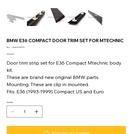
BMW E36 COMPACT DOOR TRIM SET FOR MTECHNIC
SKU
SKU :
234803298015
234803298015
Prix
448,00 €
Door trim strip set for E36 Compact Mtechnic body
kit.
These are brand new original BMW parts.
Mounting: These are clip in mounted.
Fits: E36 (1993-1999) Compact US and Euro
Quantité
Ajouter au panier