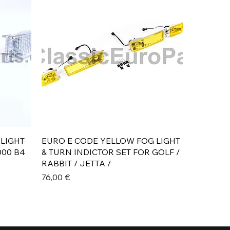
Aperçu rapide
 LIGHT
EURO E CODE YELLOW FOG LIGHT
000 B4
& TURN INDICTOR SET FOR GOLF /
RABBIT / JETTA /
Prix
76,00 €