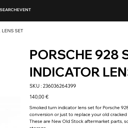
SEARCH
EVENT
 LENS SET
PORSCHE 928 
INDICATOR LEN
SKU
SKU :
236036264399
236036264399
Prix
140,00 €
Smoked turn indicator lens set for Porsche 92
conversion or just to replace your old cracked
These are New Old Stock aftermarket parts, s
storage.