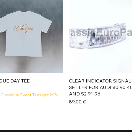
Aperçu rapide
Aperçu rapide
QUE DAY TEE
CLEAR INDICATOR SIGNAL
SET L+R FOR AUDI 80 90 4
AND S2 91-96
 Classique Event Tees get 20%
Prix
89,00 €