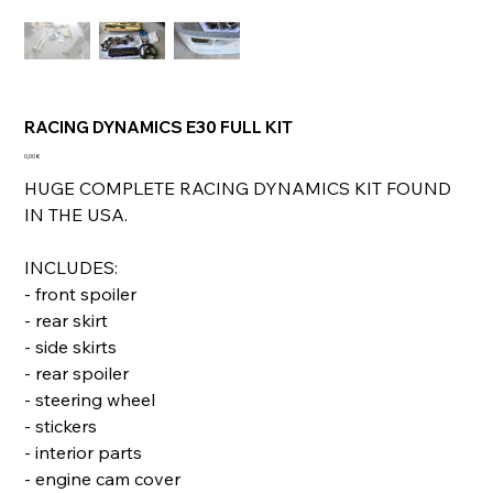
RACING DYNAMICS E30 FULL KIT
Prix
0,00 €
HUGE COMPLETE RACING DYNAMICS KIT FOUND
IN THE USA.
INCLUDES:
- front spoiler
- rear skirt
- side skirts
- rear spoiler
- steering wheel
- stickers
- interior parts
- engine cam cover