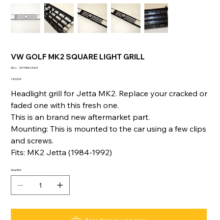
VW GOLF MK2 SQUARE LIGHT GRILL
SKU
SKU :
331935524603
331935524603
Prix
145,00 €
Headlight grill for Jetta MK2. Replace your cracked or
faded one with this fresh one.
This is an brand new aftermarket part.
Mounting: This is mounted to the car using a few clips
and screws.
Fits: MK2 Jetta (1984-1992)
Quantité