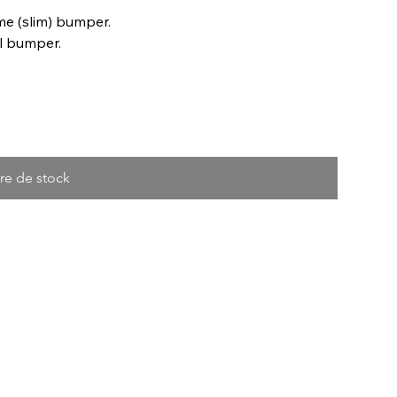
e (slim) bumper.
l bumper.
re de stock