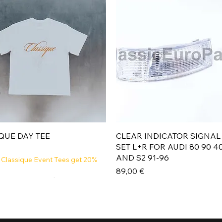
Aperçu rapide
Aperçu rapide
QUE DAY TEE
CLEAR INDICATOR SIGNAL
SET L+R FOR AUDI 80 90 4
AND S2 91-96
 Classique Event Tees get 20%
Prix
89,00 €