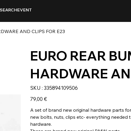
SEARCH
EVENT
DWARE AND CLIPS FOR E23
EURO REAR B
HARDWARE AND
SKU
SKU :
335894109506
335894109506
Prix
79,00 €
A set of brand new original hardware parts fo
new bolts, nuts, clips etc- everything needed
hardware.
These are brand new original BMW parts.