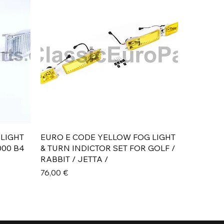
Aperçu rapide
 LIGHT
EURO E CODE YELLOW FOG LIGHT
000 B4
& TURN INDICTOR SET FOR GOLF /
RABBIT / JETTA /
Prix
76,00 €