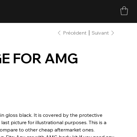
Précédent
Suivant
GE FOR AMG
n gloss black. It is covered by the protective
last picture for illustrational purposes. This is a
compare to other cheap aftermarket ones.
. Fits: Any car with AMG body kit If you need any