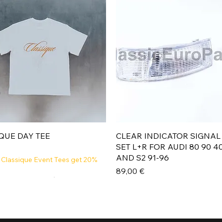
Aperçu rapide
Aperçu rapide
QUE DAY TEE
CLEAR INDICATOR SIGNAL
SET L+R FOR AUDI 80 90 4
AND S2 91-96
 Classique Event Tees get 20%
Prix
89,00 €