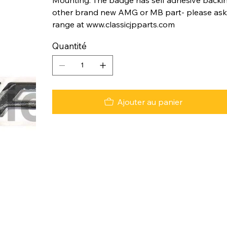
other brand new AMG or MB part- please ask. 
range at www.classicjpparts.com
Quantité
Ajouter au panier