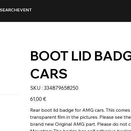
SEARCH
EVENT
BOOT LID BAD
CARS
SKU
SKU :
334879658250
334879658250
Prix
61,00 €
Rear boot lid badge for AMG cars. This comes i
transparent film in the pictures. Please see the 
brand new Original AMG part. Please do not 
Mounting: The badge has self adhesive backing