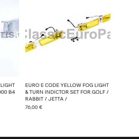
Aperçu rapide
 LIGHT
EURO E CODE YELLOW FOG LIGHT
000 B4
& TURN INDICTOR SET FOR GOLF /
RABBIT / JETTA /
Prix
76,00 €