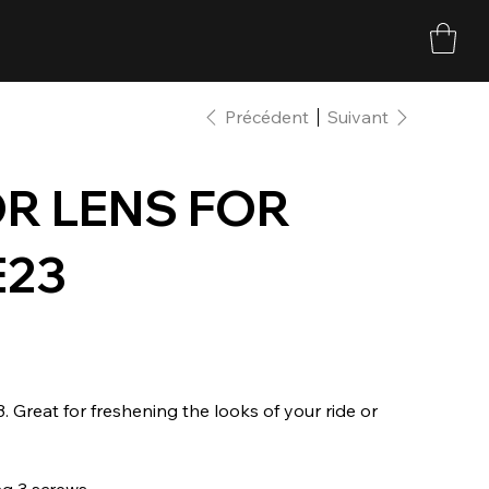
Précédent
Suivant
R LENS FOR
E23
3. Great for freshening the looks of your ride or
g 3 screws.