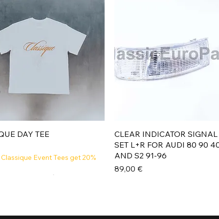
Aperçu rapide
Aperçu rapide
QUE DAY TEE
CLEAR INDICATOR SIGNAL
SET L+R FOR AUDI 80 90 4
AND S2 91-96
 Classique Event Tees get 20%
Prix
89,00 €