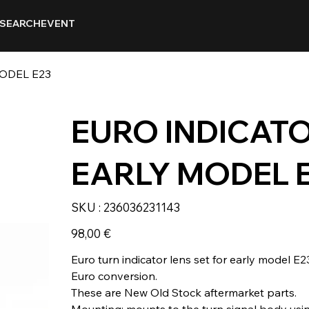
SEARCH
EVENT
ODEL E23
EURO INDICATO
EARLY MODEL 
SKU
SKU :
236036231143
236036231143
Prix
98,00 €
Euro turn indicator lens set for early model E2
Euro conversion.
These are New Old Stock aftermarket parts.
Mounting: mounts to the turn signal body usin