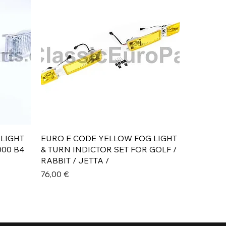
Aperçu rapide
 LIGHT
EURO E CODE YELLOW FOG LIGHT
000 B4
& TURN INDICTOR SET FOR GOLF /
RABBIT / JETTA /
Prix
76,00 €