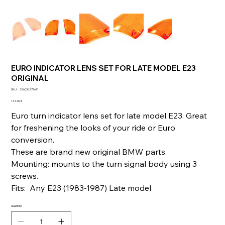
EURO INDICATOR LENS SET FOR LATE MODEL E23
ORIGINAL
SKU
SKU :
236036279611
236036279611
Prix
144,00 €
Euro turn indicator lens set for late model E23. Great
for freshening the looks of your ride or Euro
conversion.
These are brand new original BMW parts.
Mounting: mounts to the turn signal body using 3
screws.
Fits: Any E23 (1983-1987) Late model
Quantité