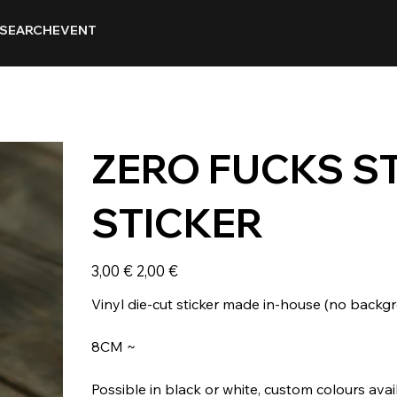
SEARCH
EVENT
ZERO FUCKS S
STICKER
Prix
Prix
3,00 €
2,00 €
d’origine
promotionnel
Vinyl die-cut sticker made in-house (no backg
8CM ~
Possible in black or white, custom colours ava