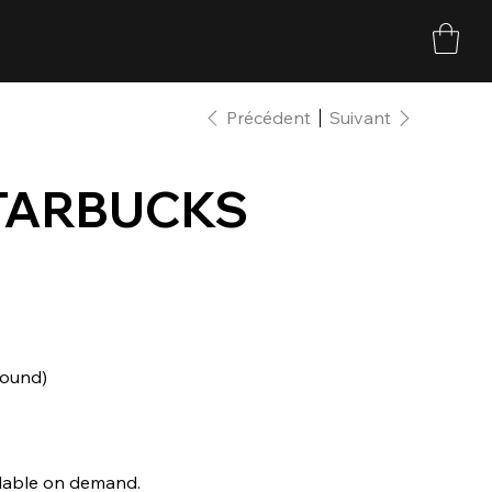
Précédent
Suivant
TARBUCKS
round)
ilable on demand.