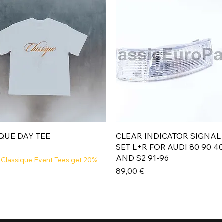
Aperçu rapide
Aperçu rapide
QUE DAY TEE
CLEAR INDICATOR SIGNAL
SET L+R FOR AUDI 80 90 4
AND S2 91-96
 Classique Event Tees get 20%
Prix
89,00 €