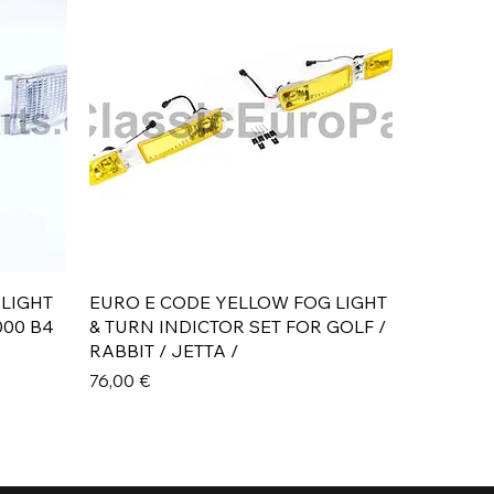
Aperçu rapide
 LIGHT
EURO E CODE YELLOW FOG LIGHT
000 B4
& TURN INDICTOR SET FOR GOLF /
RABBIT / JETTA /
Prix
76,00 €